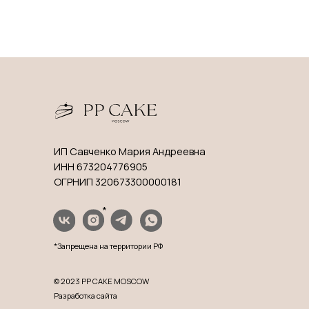
Прод
Торт
ИП Савченко Мария Андреевна
Десе
ИНН 673204776905
ОГРНИП 320673300000181
Деко
Откры
*
*Запрещена на территории РФ
© 2023 PP CAKE MOSCOW
Разработка сайта