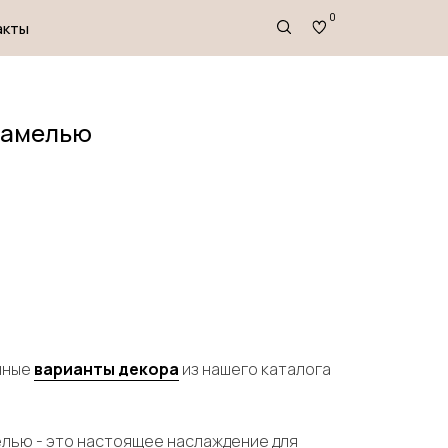
0
рамелью
чные
варианты декора
из нашего каталога
елью - это настоящее наслаждение для