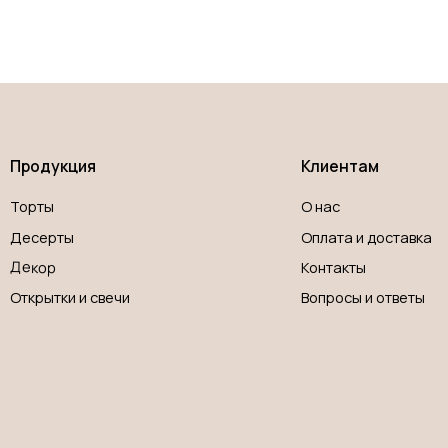
укция
Клиентам
ы
О нас
рты
Оплата и доставка
р
Контакты
тки и свечи
Вопросы и ответы