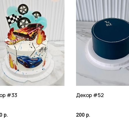
ор #33
Декор #52
0
р.
200
р.