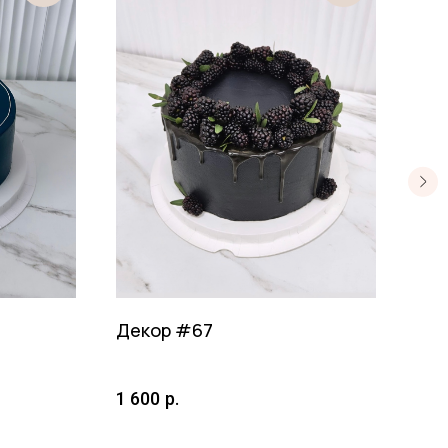
Декор #67
Дек
1 600
р.
900