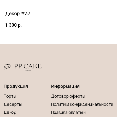
Принимаем к оплате
Декор #37
Д
1 300
р.
80
Разработка сайта
© 2023 PP CAKE MOSCOW