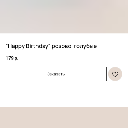
"Happy Birthday" розово-голубые
179
р.
Продукция
Информация
Заказать
Торты
Договор оферты
Десерты
Политика конфиденциальности
Декор
Правила оплаты и
безопасность платежей
Открытки и свечи
Правила возврата товара
*
Клиентам
О нас