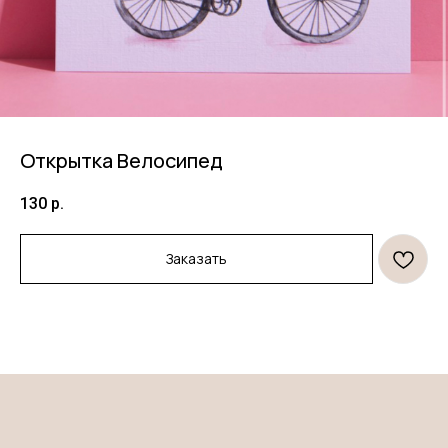
Открытка Велосипед
130
р.
Продукция
Информация
Заказать
Торты
Договор оферты
Десерты
Политика конфиденциальности
Декор
Правила оплаты и
безопасность платежей
Открытки и свечи
Правила возврата товара
*
Клиентам
О нас