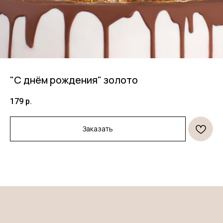
"С днём рождения" золото
179
р.
Продукция
Информация
Заказать
Торты
Договор оферты
Десерты
Политика конфиденциальности
Декор
Правила оплаты и
безопасность платежей
Открытки и свечи
Правила возврата товара
*
Клиентам
О нас