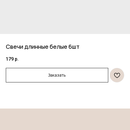
Свечи длинные белые 6шт
179
р.
Продукция
Информация
Заказать
Торты
Договор оферты
Десерты
Политика конфиденциальности
Декор
Правила оплаты и
безопасность платежей
Открытки и свечи
Правила возврата товара
*
Клиентам
О нас