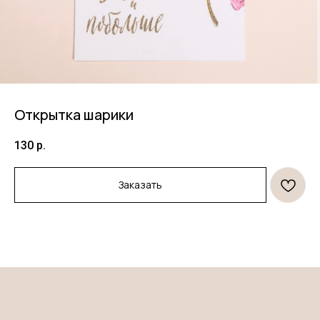
Открытка шарики
130
р.
Продукция
Информация
Заказать
Торты
Договор оферты
Десерты
Политика конфиденциальности
Декор
Правила оплаты и
безопасность платежей
Открытки и свечи
Правила возврата товара
*
Клиентам
О нас