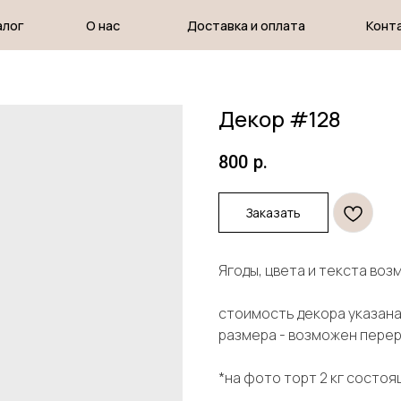
О нас
Доставка и оплата
Контакты
Декор #128
800
р.
Заказать
Ягоды, цвета и текста во
стоимость декора указана 
размера - возможен пере
*на фото торт 2 кг состоя