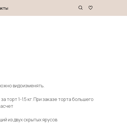
зможно видоизменять.
за торт 1-1.5 кг. При заказе торта большего
расчет
щий из двух скрытых ярусов