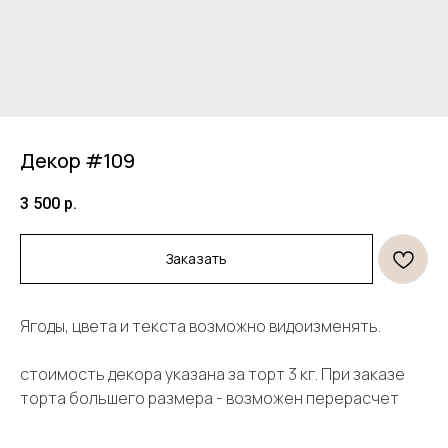
Декор #109
3 500
р.
Заказать
Продукция
Информация
Ягоды, цвета и текста возможно видоизменять.
Торты
Договор оферты
стоимость декора указана за торт 3 кг. При заказе
Десерты
Политика конфиденциальности
Декор
торта большего размера - возможен перерасчет
Правила оплаты и
безопасность платежей
Открытки и свечи
Правила возврата товара