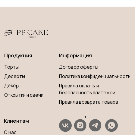
*
Клиентам
О нас
*Запрещена на территории РФ
Оплата и доставка
Контакты
ИП Савченко Мария Андреевна
Вопросы и ответы
ИНН 673204776905
ОГРНИП 320673300000181
Принимаем к оплате
Разработка сайта
© 2023 PP CAKE MOSCOW