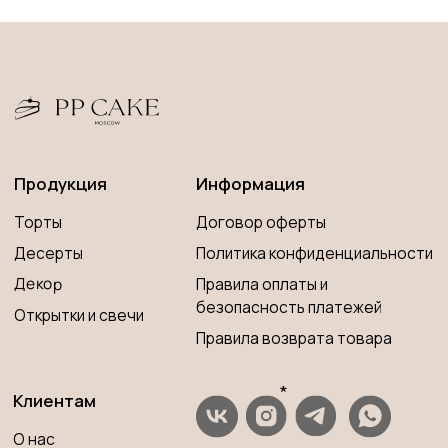
*
Клиентам
О нас
*Запрещена на территории РФ
Оплата и доставка
Контакты
ИП Савченко Мария Андреевна
Вопросы и ответы
ИНН 673204776905
ОГРНИП 320673300000181
Принимаем к оплате
Разработка сайта
© 2023 PP CAKE MOSCOW