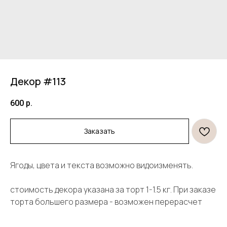
Декор #113
600
р.
Заказать
Продукция
Информация
Ягоды, цвета и текста возможно видоизменять.
Торты
Договор оферты
стоимость декора указана за торт 1-1.5 кг. При заказе
Десерты
Политика конфиденциальности
Декор
торта большего размера - возможен перерасчет
Правила оплаты и
безопасность платежей
Открытки и свечи
Правила возврата товара