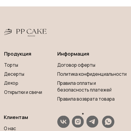
*
Клиентам
О нас
*Запрещена на территории РФ
Оплата и доставка
Контакты
ИП Савченко Мария Андреевна
Вопросы и ответы
ИНН 673204776905
ОГРНИП 320673300000181
Принимаем к оплате
Разработка сайта
© 2023 PP CAKE MOSCOW