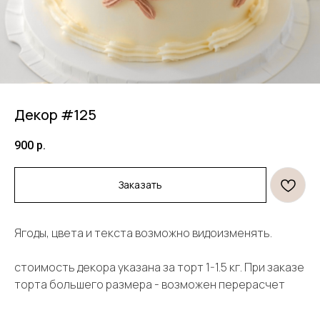
Декор #125
900
р.
Заказать
Продукция
Информация
Ягоды, цвета и текста возможно видоизменять.
Торты
Договор оферты
стоимость декора указана за торт 1-1.5 кг. При заказе
Десерты
Политика конфиденциальности
Декор
торта большего размера - возможен перерасчет
Правила оплаты и
безопасность платежей
Открытки и свечи
Правила возврата товара