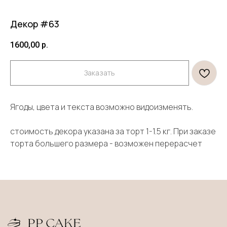
Декор #63
1600,00
р.
Заказать
Ягоды, цвета и текста возможно видоизменять.
Продукция
Информация
стоимость декора указана за торт 1-1.5 кг. При заказе
Торты
Договор оферты
торта большего размера - возможен перерасчет
Десерты
Политика конфиденциальности
Декор
Правила оплаты и
безопасность платежей
Открытки и свечи
Правила возврата товара
*
Клиентам
О нас
*Запрещена на территории РФ
Оплата и доставка