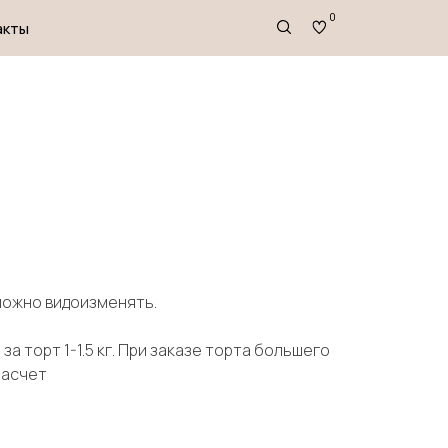
0
зможно видоизменять.
за торт 1-1.5 кг. При заказе торта большего
расчет