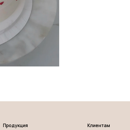
укция
Клиентам
ы
О нас
рты
Оплата и доставка
р
Контакты