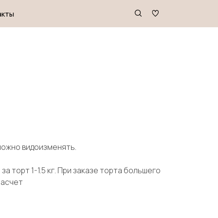
зможно видоизменять.
за торт 1-1.5 кг. При заказе торта большего
расчет