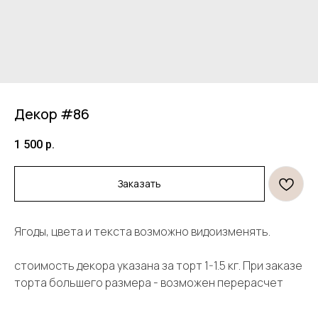
Декор #86
1 500
р.
Заказать
Продукция
Информация
Ягоды, цвета и текста возможно видоизменять.
Торты
Договор оферты
стоимость декора указана за торт 1-1.5 кг. При заказе
Десерты
Политика конфиденциальности
Декор
торта большего размера - возможен перерасчет
Правила оплаты и
безопасность платежей
Открытки и свечи
Правила возврата товара