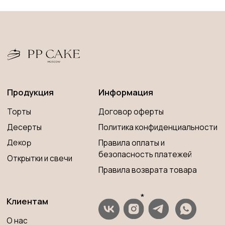
*
Клиентам
О нас
*Запрещена на территории РФ
Оплата и доставка
Контакты
ИП Савченко Мария Андреевна
Вопросы и ответы
ИНН 673204776905
ОГРНИП 320673300000181
Принимаем к оплате
Разработка сайта
© 2023 PP CAKE MOSCOW