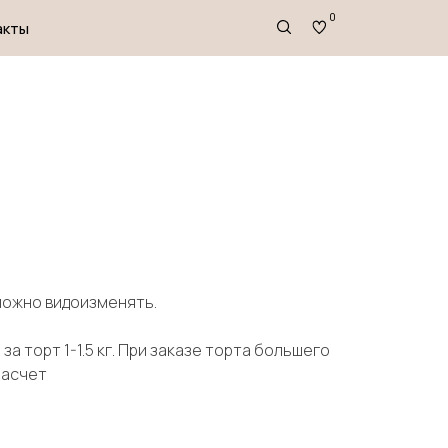
0
зможно видоизменять.
за торт 1-1.5 кг. При заказе торта большего
расчет