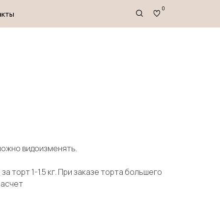
0
зможно видоизменять.
за торт 1-1.5 кг. При заказе торта большего
расчет