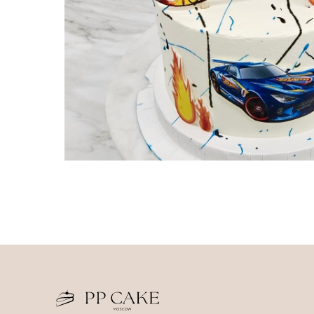
Прод
Торт
ИП Савченко Мария Андреевна
Десе
ИНН 673204776905
ОГРНИП 320673300000181
Деко