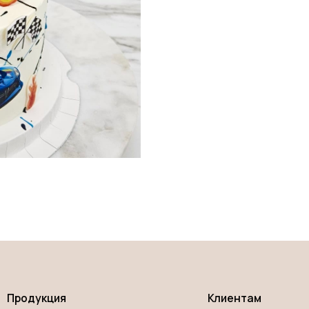
укция
Клиентам
ы
О нас
рты
Оплата и доставка
р
Контакты