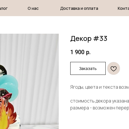
О нас
Доставка и оплата
Контакты
Декор #33
1 900
р.
Заказать
Ягоды, цвета и текста во
стоимость декора указана 
размера - возможен пере