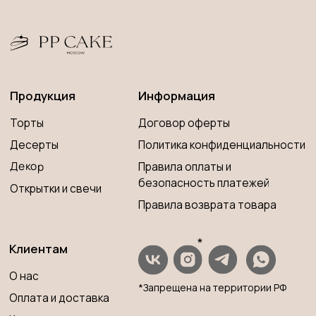
О нас
*Запрещена на территории РФ
Оплата и доставка
Контакты
ИП Савченко Мария Андреевна
Вопросы и ответы
ИНН 673204776905
ОГРНИП 320673300000181
Принимаем к оплате
Разработка сайта
© 2023 PP CAKE MOSCOW