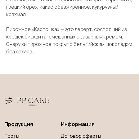
грецкий орех, какао обезжиренное, кукурузный
Продукция
Информация
крахмал.
Торты
Договор оферты
Десерты
Политика конфиденциальности
Пирожное «Картошка» — это десерт, состоящий из
Декор
Правила оплаты и
крошек бисквита, смешанных с заварным кремом.
безопасность платежей
Открытки и свечи
Снаружи пирожное покрыто бельгийским шоколадом
Правила возврата товара
без сахара.
*
Клиентам
О нас
*Запрещена на территории РФ
Оплата и доставка
Контакты
ИП Савченко Мария Андреевна
Вопросы и ответы
ИНН 673204776905
ОГРНИП 320673300000181
Принимаем к оплате
Разработка сайта
© 2023 PP CAKE MOSCOW